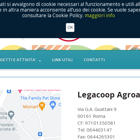
ati si avvalgono di cookie necessari al funzionamento e utili al
in altra maniera acconsente all’uso dei cookie. Se vuole saper
consultare la Cookie Policy.
maggiori info
OK
GETTI E ATTIVITA'
LINK UTILI
CONTATTI
Legacoop Agroa
Via G.A. Guattani 9
00161 Roma
CF: 97101350581
Tel. 064403147
Fax: 0644265301