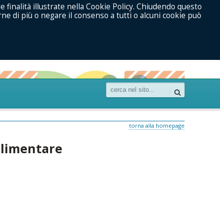
le finalità illustrate nella Cookie Policy. Chiudendo questo
ne di più o negare il consenso a tutti o alcuni cookie può
torna alla homepage
limentare