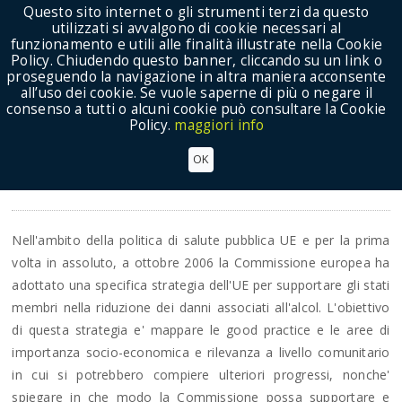
Questo sito internet o gli strumenti terzi da questo
utilizzati si avvalgono di cookie necessari al
funzionamento e utili alle finalità illustrate nella Cookie
Policy. Chiudendo questo banner, cliccando su un link o
proseguendo la navigazione in altra maniera acconsente
Show Menu
all’uso dei cookie. Se vuole saperne di più o negare il
consenso a tutti o alcuni cookie può consultare la Cookie
Policy.
maggiori info
Wine In Moderation Art De Vivre
OK
Progetti
Nell'ambito della politica di salute pubblica UE e per la prima
volta in assoluto, a ottobre 2006 la Commissione europea ha
adottato una specifica strategia dell'UE per supportare gli stati
membri nella riduzione dei danni associati all'alcol. L'obiettivo
di questa strategia e' mappare le good practice e le aree di
importanza socio-economica e rilevanza a livello comunitario
in cui si potrebbero compiere ulteriori progressi, nonche'
spiegare in che modo la Commissione possa supportare e