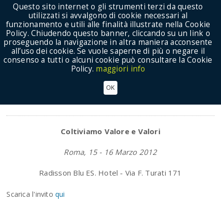
Questo sito internet o gli strumenti terzi da questo
utilizzati si avvalgono di cookie necessari al
funzionamento e utili alle finalità illustrate nella Cookie
Policy. Chiudendo questo banner, cliccando su un link o
proseguendo la navigazione in altra maniera acconsente
Show Menu
all’uso dei cookie. Se vuole saperne di più o negare il
consenso a tutti o alcuni cookie può consultare la Cookie
Policy.
maggiori info
15' Assemblea Nazionale dei Delegati
OK
Eventi
Coltiviamo Valore e Valori
Roma, 15 - 16 Marzo 2012
Radisson Blu ES. Hotel - Via F. Turati 171
Scarica l'invito
qui