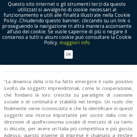
Questo sito internet o gli strumenti terzi da questo
utilizzati si avvalgono di cookie necessari al
funzionamento e utili alle finalità illustrate nella Cookie
Policy. Chiudendo questo banner, cliccando su un link o
proseguendo la navigazione in altra maniera acconsente
Show Menu
all’uso dei cookie. Se vuole saperne di più o negare il
consenso a tutti o alcuni cookie può consultare la Cookie
Policy.
maggiori info
Assemblea Nazionale dei Delegati Legacoop
OK
Eventi
“La dinamica della crisi ha fatto emergere il ruolo positivo
svolto da soggetti imprenditoriali, come la cooperazione,
che fondano la loro crescita su paradigmi di coesione
sociale e di continuità e stabilità nel tempo. Un ruolo che
finalmente viene riconosciuto e che fa identificare in questi
soggetti una risorsa importante per uscire dalla crisi in
direzione di quell’economia sociale di mercato di cui tanto
si discute, per avere un’Italia più competitiva e più giusta.
Adesso, questo insieme di imprese è chiamato a gestire