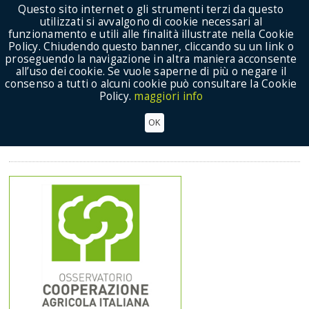
Questo sito internet o gli strumenti terzi da questo
utilizzati si avvalgono di cookie necessari al
funzionamento e utili alle finalità illustrate nella Cookie
Policy. Chiudendo questo banner, cliccando su un link o
proseguendo la navigazione in altra maniera acconsente
Show Menu
all’uso dei cookie. Se vuole saperne di più o negare il
consenso a tutti o alcuni cookie può consultare la Cookie
Policy.
maggiori info
Osservatorio cooperazione: report di settore
OK
Osservatorio