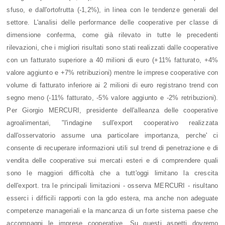
sfuso, e dall'ortofrutta (-1,2%), in linea con le tendenze generali del
settore. L'analisi delle performance delle cooperative per classe di
dimensione conferma, come già rilevato in tutte le precedenti
rilevazioni, che i migliori risultati sono stati realizzati dalle cooperative
con un fatturato superiore a 40 milioni di euro (+11% fatturato, +4%
valore aggiunto e +7% retribuzioni) mentre le imprese cooperative con
volume di fatturato inferiore ai 2 milioni di euro registrano trend con
segno meno (-11% fatturato, -5% valore aggiunto e -2% retribuzioni).
Per Giorgio MERCURI, presidente dell'alleanza delle cooperative
agroalimentari, "l'indagine sull'export cooperativo realizzata
dall'osservatorio assume una particolare importanza, perche' ci
consente di recuperare informazioni utili sul trend di penetrazione e di
vendita delle cooperative sui mercati esteri e di comprendere quali
sono le maggiori difficoltà che a tutt'oggi limitano la crescita
dell'export. tra le principali limitazioni - osserva MERCURI - risultano
esserci i difficili rapporti con la gdo estera, ma anche non adeguate
competenze manageriali e la mancanza di un forte sistema paese che
accompagni le imprese cooperative. Su questi aspetti dovremo