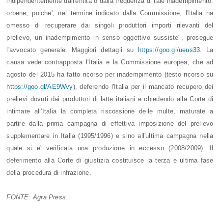
indipendentemente dall'entità o dalla frequenza di tale inadempimento:
orbene, poiche', nel termine indicato dalla Commissione, l'Italia ha
omesso di recuperare dai singoli produttori importi rilevanti del
prelievo, un inadempimento in senso oggettivo sussiste", prosegue
l'avvocato generale. Maggiori dettagli su
https://goo.gl/ueus33
. La
causa vede contrapposta l'Italia e la Commissione europea, che ad
agosto del 2015 ha fatto ricorso per inadempimento (testo ricorso su
https://goo.gl/AE9Wvy
), deferendo l'Italia per il mancato recupero dei
prelievi dovuti dai produttori di latte italiani e chiedendo alla Corte di
intimare all'Italia la completa riscossione delle multe, maturate a
partire dalla prima campagna di effettiva imposizione del prelievo
supplementare in Italia (1995/1996) e sino all'ultima campagna nella
quale si e' verificata una produzione in eccesso (2008/2009). Il
deferimento alla Corte di giustizia costituisce la terza e ultima fase
della procedura di infrazione.
FONTE: Agra Press