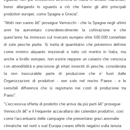
bensì allargando lo sguardo a ciò che fanno gli altri principali
produttori europei, come Spagna e Grecia".
"Molti non sanno â€“ prosegue Vernocchi - che la Spagna negli ultimi
anni ha aumentato considerevolmente la coltivazione e che
quest'anno ha immesso sul mercato europeo oltre 500.000 tonnellate
di sole pesche piatte. Si tratta di quantitativi che potremmo definire
come minimo alquanto irrazionali e tutto ciò mentre in Italia, ma
anche a livello europeo, non esiste neppure un catasto che censisca
con attendibilità e precisione gli ettari investiti di pesche, considerata
la non trascurabile parte di produzione che e' fuori dalle
Organizzazioni di produttori - non solo nel nostro Paese - e le
sensibili differenze che si registrano nei costi di produzione tra
Paesi".
"L'eccessiva offerta di prodotto che arriva da più parti â€“ prosegue
Vernocchi â€“ e il frequente accavallarsi dei calendari produttivi, così
come l'accentuarsi delle campagne che presentano gravi anomalie
climatiche nel nord o sud Europa creano effetti negativi sulla tenuta