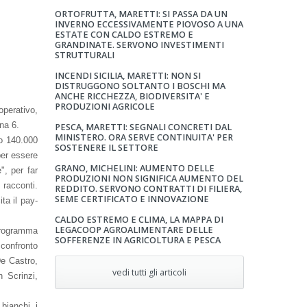
ORTOFRUTTA, MARETTI: SI PASSA DA UN
INVERNO ECCESSIVAMENTE PIOVOSO A UNA
ESTATE CON CALDO ESTREMO E
GRANDINATE. SERVONO INVESTIMENTI
STRUTTURALI
INCENDI SICILIA, MARETTI: NON SI
DISTRUGGONO SOLTANTO I BOSCHI MA
ANCHE RICCHEZZA, BIODIVERSITA' E
PRODUZIONI AGRICOLE
operativo,
na 6.
PESCA, MARETTI: SEGNALI CONCRETI DAL
MINISTERO. ORA SERVE CONTINUITA' PER
ro 140.000
SOSTENERE IL SETTORE
per essere
GRANO, MICHELINI: AUMENTO DELLE
", per far
PRODUZIONI NON SIGNIFICA AUMENTO DEL
 racconti.
REDDITO. SERVONO CONTRATTI DI FILIERA,
SEME CERTIFICATO E INNOVAZIONE
ta il pay-
CALDO ESTREMO E CLIMA, LA MAPPA DI
LEGACOOP AGROALIMENTARE DELLE
programma
SOFFERENZE IN AGRICOLTURA E PESCA
 confronto
De Castro,
vedi tutti gli articoli
 Scrinzi,
bianchi, i