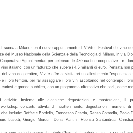
di scena a Milano con il nuovo appuntamento di ViVite - Festival del vino co
 del Museo Nazionale della Scienza e della Tecnologia di Milano, in via Olo
ooperative Agroalimentari per celebrare le 480 cantine cooperative - e i lo
 vino italiano, con un fatturato che supera i 4,5 miliardi di euro. Pensata non 
l vino cooperativo, Vivite offre ai visitatori un allestimento "esperienziale
 i loro territori, per far assaggiare i loro vini ascoltando nel contempo i loro
iti, curiosi e grande pubblico, con un programma alternativo che parli, come reci
i attività: insieme alle classiche degustazioni e masterclass, il 
i, workshop, concerti, attività di intrattenimento, degustazioni, momenti di
iti che include: Raffaele Borriello, Francesco Citarda, Renzo Cotarella, Paolo 
uro Lusetti, Giorgio Mercuri, Denis Pantini, Ruenza Santandrea, Christian
.
iscrizione, include invece: il metodo Charmat, il metodo classico, i grandi vini 