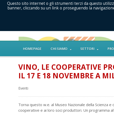
Questo sito internet o gli strumenti terzi da questo utilizz
banner, cliccando su un link o proseguendo la navigazione 
HOMEPAGE
CHI SIAMO
SETTORI
PRO
VINO, LE COOPERATIVE PR
IL 17 E 18 NOVEMBRE A M
Eventi
Torna questo w.e. al Museo Nazionale della Scienza e d
cooperative e ai loro soci produttori. Un programma alt