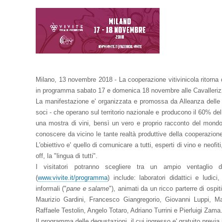
Milano, 13 novembre 2018 - La cooperazione vitivinicola ritorna 
in programma sabato 17 e domenica 18 novembre alle Cavallerizze
La manifestazione e' organizzata e promossa da Alleanza delle C
soci - che operano sul territorio nazionale e producono il 60% del
una mostra di vini, bensì un vero e proprio racconto del mondo de
conoscere da vicino le tante realtà produttive della cooperazione e
L'obiettivo e' quello di comunicare a tutti, esperti di vino e neof
off, la "lingua di tutti".
I visitatori potranno scegliere tra un ampio ventaglio d
(
www.vivite.it/programma
) include: laboratori didattici e ludic
informali ("
pane e salame
"), animati da un ricco parterre di osp
Maurizio Gardini, Francesco Giangregorio, Giovanni Luppi, Ma
Raffaele Testolin, Angelo Totaro, Adriano Turrini e Pierluigi Zama
Il programma delle degustazioni, il cui ingresso e' gratuito previa 