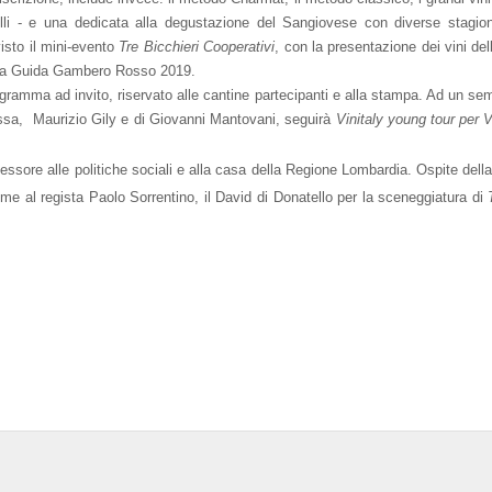
illi - e una dedicata alla degustazione del Sangiovese con diverse stagio
isto il mini-evento
Tre Bicchieri Cooperativi
, con la presentazione dei vini del
ella Guida Gambero Rosso 2019.
ramma ad invito, riservato alle cantine partecipanti e alla stampa. Ad un sem
Massa, Maurizio Gily e di Giovanni Mantovani, seguirà
Vinitaly young tour per V
ssessore alle politiche sociali e alla casa della Regione Lombardia. Ospite della
me al regista Paolo Sorrentino, il David di Donatello per la sceneggiatura di