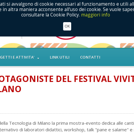
ati si avvalgono di cookie necessari al funzionamento e utili al
in altra maniera acconsente all’uso dei cookie. Se vuole saper
consultare la Cookie Policy.
maggiori info
OK
GETTI E ATTIVITA'
LINK UTILI
CONTATTI
OTAGONISTE DEL FESTIVAL VIVIT
ILANO
ella Tecnologia di Milano la prima mostra-evento dedica alle cant
ernativo di laboratori didattici, workshop, talk "pane e salame" e 