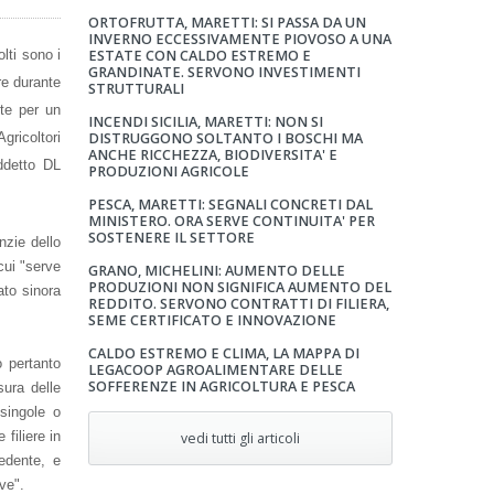
ORTOFRUTTA, MARETTI: SI PASSA DA UN
INVERNO ECCESSIVAMENTE PIOVOSO A UNA
lti sono i
ESTATE CON CALDO ESTREMO E
GRANDINATE. SERVONO INVESTIMENTI
re durante
STRUTTURALI
ste per un
INCENDI SICILIA, MARETTI: NON SI
gricoltori
DISTRUGGONO SOLTANTO I BOSCHI MA
ANCHE RICCHEZZA, BIODIVERSITA' E
iddetto DL
PRODUZIONI AGRICOLE
PESCA, MARETTI: SEGNALI CONCRETI DAL
MINISTERO. ORA SERVE CONTINUITA' PER
SOSTENERE IL SETTORE
nzie dello
cui "serve
GRANO, MICHELINI: AUMENTO DELLE
PRODUZIONI NON SIGNIFICA AUMENTO DEL
ato sinora
REDDITO. SERVONO CONTRATTI DI FILIERA,
SEME CERTIFICATO E INNOVAZIONE
CALDO ESTREMO E CLIMA, LA MAPPA DI
o pertanto
LEGACOOP AGROALIMENTARE DELLE
SOFFERENZE IN AGRICOLTURA E PESCA
sura delle
 singole o
filiere in
vedi tutti gli articoli
edente, e
ve".