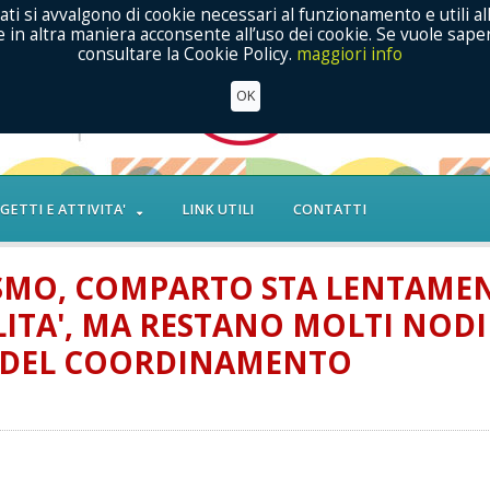
ati si avvalgono di cookie necessari al funzionamento e utili al
in altra maniera acconsente all’uso dei cookie. Se vuole saper
consultare la Cookie Policy.
maggiori info
OK
GETTI E ATTIVITA'
LINK UTILI
CONTATTI
ISMO, COMPARTO STA LENTAME
TA', MA RESTANO MOLTI NODI
E DEL COORDINAMENTO