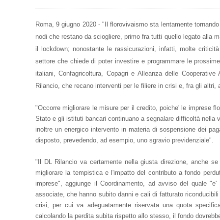
Roma, 9 giugno 2020 - "Il florovivaismo sta lentamente tornando a
nodi che restano da sciogliere, primo fra tutti quello legato alla
il lockdown; nonostante le rassicurazioni, infatti, molte critici
settore che chiede di poter investire e programmare le prossime 
italiani, Confagricoltura, Copagri e Alleanza delle Cooperative 
Rilancio, che recano interventi per le filiere in crisi e, fra gli altri
"Occorre migliorare le misure per il credito, poiche' le imprese f
Stato e gli istituti bancari continuano a segnalare difficoltà nell
inoltre un energico intervento in materia di sospensione dei paga
disposto, prevedendo, ad esempio, uno sgravio previdenziale".
"Il DL Rilancio va certamente nella giusta direzione, anche se d
migliorare la tempistica e l'impatto del contributo a fondo perd
imprese", aggiunge il Coordinamento, ad avviso del quale "e' p
associate, che hanno subito danni e cali di fatturato riconducibili
crisi, per cui va adeguatamente riservata una quota specific
calcolando la perdita subita rispetto allo stesso, il fondo dovrebb