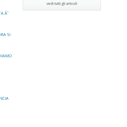
vedi tutti gli articoli
TA Ãˆ
RA SI
RDIAMO
NCIA