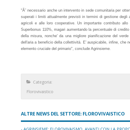
"Ãˆ necessario anche un intervento in sede comunitaria per otten
superati i limiti attualmente previsti in termini di gestione degl
agricoli e alle loro cooperative. Un importante contributo all
Superbonus 110%, magari aumentando la percentuale di credito d
della misura, nonche' da una migliore pianificazione del verde 
dell'aria a beneficio della collettività. E' auspicabile, infine, che
elemento cruciale del primario", conclude Agrinsieme.
Categoria:
Florovivaistico
ALTRE NEWS DEL SETTORE: FLOROVIVAISTICO
- AGRINSIEME: FLOROVIVAISMO, AVANTI CON LA PROP