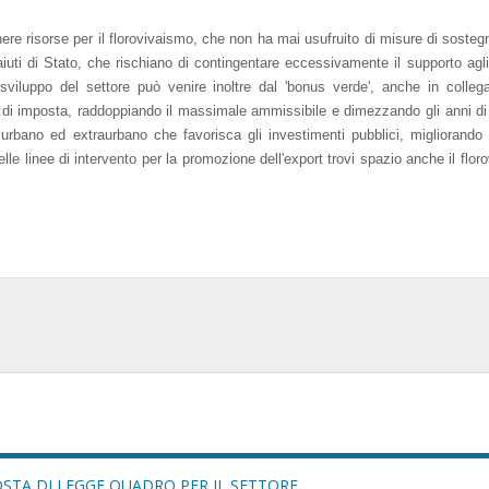
ere risorse per il florovivaismo, che non ha mai usufruito di misure di soste
i aiuti di Stato, che rischiano di contingentare eccessivamente il supporto agli
o sviluppo del settore può venire inoltre dal 'bonus verde', anche in colle
i imposta, raddoppiando il massimale ammissibile e dimezzando gli anni di
urbano ed extraurbano che favorisca gli investimenti pubblici, migliorando 
 nelle linee di intervento per la promozione dell'export trovi spazio anche il flo
OSTA DI LEGGE QUADRO PER IL SETTORE