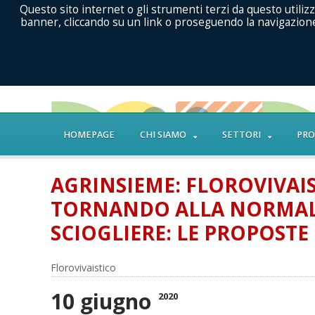
Questo sito internet o gli strumenti terzi da questo utilizz
banner, cliccando su un link o proseguendo la navigazione 
HOMEPAGE
CHI SIAMO
SETTORI
PRO
AGRINSIEME: FLOROVIVA
TORNANDO ALLA NORMALI
SCIOGLIERE: LE PROPOST
Florovivaistico
10 giugno
2020