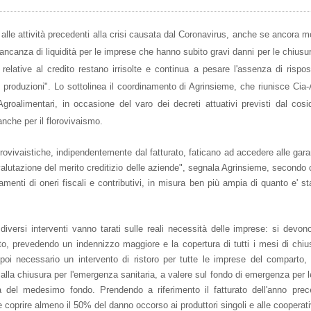
lle attività precedenti alla crisi causata dal Coronavirus, anche se ancora mo
 mancanza di liquidità per le imprese che hanno subito gravi danni per le chiusu
tà relative al credito restano irrisolte e continua a pesare l'assenza di rispo
produzioni". Lo sottolinea il coordinamento di Agrinsieme, che riunisce Cia-A
Agroalimentari, in occasione del varo dei decreti attuativi previsti dal cos
, anche per il florovivaismo.
lorovivaistiche, indipendentemente dal fatturato, faticano ad accedere alle gara
a valutazione del merito creditizio delle aziende", segnala Agrinsieme, secondo 
menti di oneri fiscali e contributivi, in misura ben più ampia di quanto e' st
iversi interventi vanno tarati sulle reali necessità delle imprese: si devon
uto, prevedendo un indennizzo maggiore e la copertura di tutti i mesi di chiu
oi necessario un intervento di ristoro per tutte le imprese del comparto,
 alla chiusura per l'emergenza sanitaria, a valere sul fondo di emergenza per le 
a del medesimo fondo. Prendendo a riferimento il fatturato dell'anno prec
e coprire almeno il 50% del danno occorso ai produttori singoli e alle cooperati