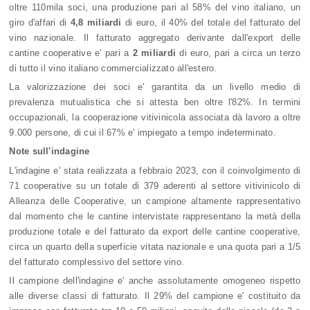
oltre 110mila soci, una produzione pari al 58% del vino italiano, un
giro d'affari di
4,8 miliardi
di euro, il 40% del totale del fatturato del
vino nazionale. Il fatturato aggregato derivante dall'export delle
cantine cooperative e' pari a
2 miliardi
di euro, pari a circa un terzo
di tutto il vino italiano commercializzato all'estero.
La valorizzazione dei soci e' garantita da un livello medio di
prevalenza mutualistica che si attesta ben oltre l'82%. In termini
occupazionali, la cooperazione vitivinicola associata dà lavoro a oltre
9.000 persone, di cui il 67% e' impiegato a tempo indeterminato.
Note sull'indagine
L'indagine e' stata realizzata a febbraio 2023, con il coinvolgimento di
71 cooperative su un totale di 379 aderenti al settore vitivinicolo di
Alleanza delle Cooperative, un campione altamente rappresentativo
dal momento che le cantine intervistate rappresentano la metà della
produzione totale e del fatturato da export delle cantine cooperative,
circa un quarto della superficie vitata nazionale e una quota pari a 1/5
del fatturato complessivo del settore vino.
Il campione dell'indagine e' anche assolutamente omogeneo rispetto
alle diverse classi di fatturato. Il 29% del campione e' costituito da