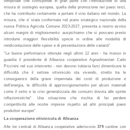
temporale che corrisponde in gran parte con l'introduzione di una
misura di sostegno europea, quella della promozione nei paesi terzi,
che ha contribuito certamente a portare il vino italiano nel mondo. La
misura, che e' stata confermata nel piano strategico nazionale della
nuova Politica Agricola Comune 2023-2027, presenta a nostro avviso
alcuni margini di miglioramento: auspichiamo che si possano presto
introdurre maggiori flessibilità specie in ordine alle modalità di
rendicontazione delle spese e di presentazione delle varianti".
"Le buone performance ottenute negli ultimi 12 anni - ha messo in
guardia il presidente di Alleanza cooperative Agroalimentari Carlo
Piccinini nel suo intervento - non devono tuttavia farci dimenticare le
difficoltà che il settore vitivinicolo sta vivendo, stretto tra le
conseguenze della grave impennata dei costi di produzione e
dell'energia, le difficoltà di approvvigionamento per alcuni materiali
come il vetro e la crisi generalizzata dei consumi dovuta alle spinte
inflazionistiche". Una situazione che rischia di far perdere
competitività alle nostre imprese rispetto ad altri principali paesi
produttori europei".
La cooperazione vitivinicola di Alleanza
Alle tre centrali di Alleanza cooperative aderiscono
379
cantine con