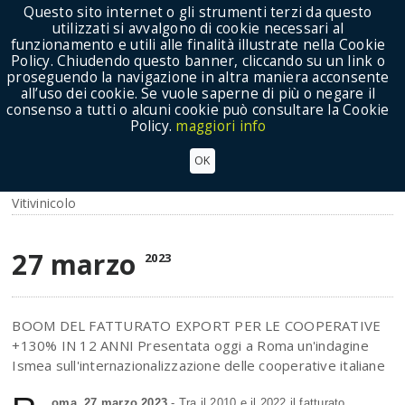
Questo sito internet o gli strumenti terzi da questo
utilizzati si avvalgono di cookie necessari al
funzionamento e utili alle finalità illustrate nella Cookie
Policy. Chiudendo questo banner, cliccando su un link o
proseguendo la navigazione in altra maniera acconsente
Show Menu
all’uso dei cookie. Se vuole saperne di più o negare il
consenso a tutti o alcuni cookie può consultare la Cookie
Policy.
maggiori info
VINO, BOOM DEL FATTURATO EXPORT PER LE
OK
COOPERATIVE
Vitivinicolo
27 marzo
2023
BOOM DEL FATTURATO EXPORT PER LE COOPERATIVE
+130% IN 12 ANNI Presentata oggi a Roma un'indagine
Ismea sull'internazionalizzazione delle cooperative italiane
oma, 27 marzo 2023
- Tra il 2010 e il 2022 il fatturato