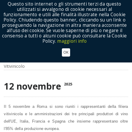
Questo sito internet o gli strumenti terzi da questo
utilizzati si avvalgono di cookie necessari al
funzionamento e utili alle finalità illustrate nella Cookie
Policy. Chiudendo questo banner, cliccando su un link o
proseguendo la navigazione in altra maniera acconsente
Show Menu
all’uso dei cookie. Se vuole saperne di più o negare il
consenso a tutti o alcuni cookie può consultare la Cookie
Policy.
maggiori info
Italia - Spagna - Francia: lavorare insieme per il
OK
futuro del settore vitivinicolo
Vitivinicolo
12 novembre
2025
I
l 5 novembre a Roma si sono riuniti i rappresentanti della filiera
vitivinicola e le amministrazioni dei tre principali produttori di vino
dell'UE, Italia, Francia e Spagna che insieme rappresentano oltre
l'85% della produzione europea.