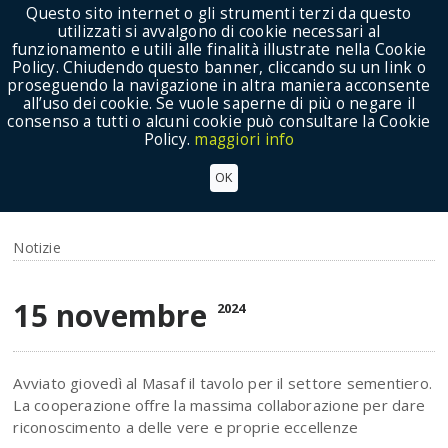
Questo sito internet o gli strumenti terzi da questo
utilizzati si avvalgono di cookie necessari al
funzionamento e utili alle finalità illustrate nella Cookie
Policy. Chiudendo questo banner, cliccando su un link o
proseguendo la navigazione in altra maniera acconsente
Show Menu
all’uso dei cookie. Se vuole saperne di più o negare il
consenso a tutti o alcuni cookie può consultare la Cookie
Policy.
maggiori info
SEMENTI ALLEANZA COOPERATIVE CON IL
OK
TAVOLO RIFLETTORI SU UNA FILIERA
IMPORTANTE NON SEMPRE VALORIZZATA
Notizie
15 novembre
2024
Avviato giovedì al Masaf il tavolo per il settore sementiero.
La cooperazione offre la massima collaborazione per dare
riconoscimento a delle vere e proprie eccellenze