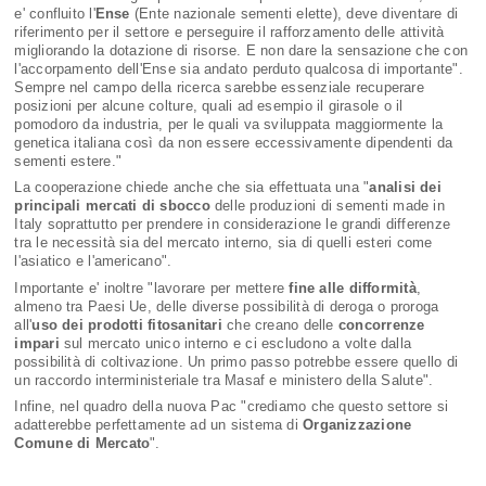
e' confluito l'
Ense
(Ente nazionale sementi elette), deve diventare di
riferimento per il settore e perseguire il rafforzamento delle attività
migliorando la dotazione di risorse. E non dare la sensazione che con
l'accorpamento dell'Ense sia andato perduto qualcosa di importante".
Sempre nel campo della ricerca sarebbe essenziale recuperare
posizioni per alcune colture, quali ad esempio il girasole o il
pomodoro da industria, per le quali va sviluppata maggiormente la
genetica italiana così da non essere eccessivamente dipendenti da
sementi estere."
La cooperazione chiede anche che sia effettuata una "
analisi dei
principali mercati di sbocco
delle produzioni di sementi made in
Italy soprattutto per prendere in considerazione le grandi differenze
tra le necessità sia del mercato interno, sia di quelli esteri come
l'asiatico e l'americano".
Importante e' inoltre "lavorare per mettere
fine alle difformità
,
almeno tra Paesi Ue, delle diverse possibilità di deroga o proroga
all'
uso dei prodotti fitosanitari
che creano delle
concorrenze
impari
sul mercato unico interno e ci escludono a volte dalla
possibilità di coltivazione. Un primo passo potrebbe essere quello di
un raccordo interministeriale tra Masaf e ministero della Salute".
Infine, nel quadro della nuova Pac "crediamo che questo settore si
adatterebbe perfettamente ad un sistema di
Organizzazione
Comune di Mercato
".