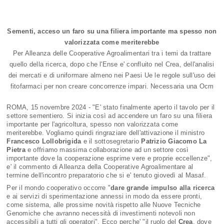
Sementi, acceso un faro su una filiera importante ma spesso non
valorizzata come meriterebbe
Per Alleanza delle Cooperative Agroalimentari tra i temi da trattare
quello della ricerca, dopo che l'Ense e' confluito nel Crea, dell'analisi
dei mercati e di uniformare almeno nei Paesi Ue le regole sull'uso dei
fitofarmaci per non creare concorrenze impari. Necessaria una Ocm
ROMA, 15 novembre 2024 - "E' stato finalmente aperto il tavolo per il
settore sementiero. Si inizia così ad accendere un faro su una filiera
importante per l'agricoltura, spesso non valorizzata come
meriterebbe. Vogliamo quindi ringraziare dell'attivazione il ministro
Francesco Lollobrigida
e il sottosegretario
Patrizio Giacomo La
Pietra
e offriamo massima collaborazione ad un settore così
importante dove la cooperazione esprime vere e proprie eccellenze",
e' il commento di Alleanza della Cooperative Agroalimentare al
termine dell'incontro preparatorio che si e' tenuto giovedì al Masaf.
Per il mondo cooperativo occorre "
dare grande impulso alla ricerca
e ai servizi di sperimentazione annessi in modo da essere pronti,
come sistema, alle prossime novità rispetto alle Nuove Tecniche
Genomiche che avranno necessità di investimenti notevoli non
accessibili a tutti gli operatori". Ecco perche' "il ruolo del
Crea
, dove