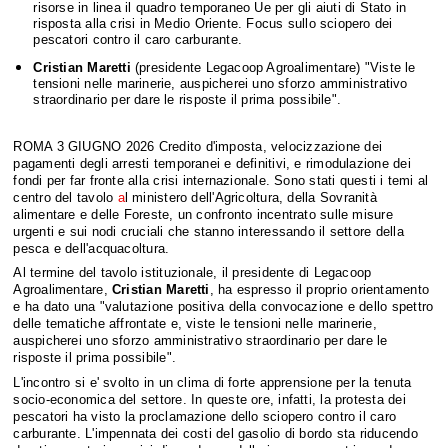
risorse in linea il quadro temporaneo Ue per gli aiuti di Stato in
risposta alla crisi in Medio Oriente. Focus sullo sciopero dei
pescatori contro il caro carburante.
Cristian Maretti
(presidente Legacoop Agroalimentare) "Viste le
tensioni nelle marinerie, auspicherei uno sforzo amministrativo
straordinario per dare le risposte il prima possibile".
ROMA 3 GIUGNO 2026 Credito d'imposta
, velocizzazione dei
pagamenti degli arresti temporanei e definitivi, e rimodulazione dei
fondi per far fronte alla crisi internazionale. Sono stati questi i temi al
centro del tavolo
a
l ministero dell'Agricoltura, della Sovranità
alimentare e delle Foreste, un confronto incentrato sulle misure
urgenti e sui nodi cruciali che stanno interessando il settore della
pesca e dell'acquacoltura.
Al termine del tavolo istituzionale, il presidente di Legacoop
Agroalimentare,
Cristian Maretti
, ha espresso il proprio orientamento
e ha dato una "valutazione positiva della convocazione e dello spettro
delle tematiche affrontate e, viste le tensioni nelle marinerie,
auspicherei uno sforzo amministrativo straordinario per dare le
risposte il prima possibile".
L'incontro si e' svolto in un clima di forte apprensione per la tenuta
socio-economica del settore. In queste ore, infatti, la protesta dei
pescatori ha visto la proclamazione dello sciopero contro il caro
carburante. L'impennata dei costi del gasolio di bordo sta riducendo