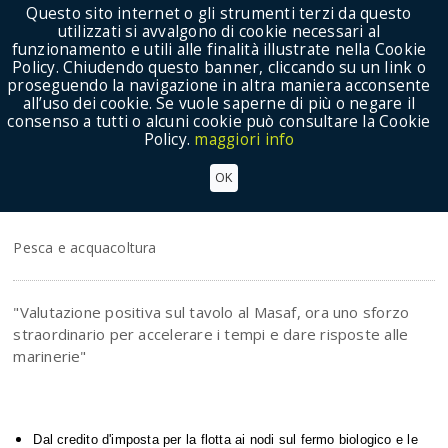
Questo sito internet o gli strumenti terzi da questo
utilizzati si avvalgono di cookie necessari al
funzionamento e utili alle finalità illustrate nella Cookie
Policy. Chiudendo questo banner, cliccando su un link o
proseguendo la navigazione in altra maniera acconsente
Show Menu
all’uso dei cookie. Se vuole saperne di più o negare il
consenso a tutti o alcuni cookie può consultare la Cookie
Policy.
maggiori info
PESCA, MARETTI: BENE IL TAVOLO AL MASAF.
OK
ORA ACCELERARE I TEMPI PER DARE RISPOSTE
ALLE MARINERIE
Pesca e acquacoltura
"Valutazione positiva sul tavolo al Masaf, ora uno sforzo
straordinario per accelerare i tempi e dare risposte alle
marinerie"
Dal credito d'imposta per la flotta ai nodi sul fermo biologico e le