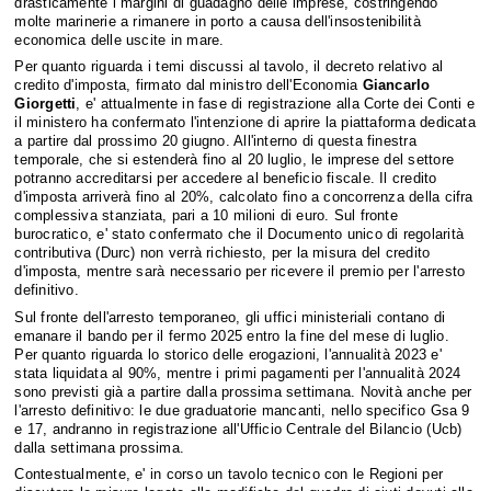
drasticamente i margini di guadagno delle imprese, costringendo
molte marinerie a rimanere in porto a causa dell'insostenibilità
economica delle uscite in mare.
Per quanto riguarda i temi discussi al tavolo, il decreto relativo al
credito d'imposta, firmato dal ministro dell'Economia
Giancarlo
Giorgetti
, e' attualmente in fase di registrazione alla Corte dei Conti e
il ministero ha confermato l'intenzione di aprire la piattaforma dedicata
a partire dal prossimo 20 giugno. All'interno di questa finestra
temporale, che si estenderà fino al 20 luglio, le imprese del settore
potranno accreditarsi per accedere al beneficio fiscale. Il credito
d'imposta arriverà fino al 20%, calcolato fino a concorrenza della cifra
complessiva stanziata, pari a 10 milioni di euro. Sul fronte
burocratico, e' stato confermato che il Documento unico di regolarità
contributiva (Durc) non verrà richiesto, per la misura del credito
d'imposta, mentre sarà necessario per ricevere il premio per l'arresto
definitivo.
Sul fronte dell'arresto temporaneo, gli uffici ministeriali contano di
emanare il bando per il fermo 2025 entro la fine del mese di luglio.
Per quanto riguarda lo storico delle erogazioni, l'annualità 2023 e'
stata liquidata al 90%, mentre i primi pagamenti per l'annualità 2024
sono previsti già a partire dalla prossima settimana. Novità anche per
l'arresto definitivo: le due graduatorie mancanti, nello specifico Gsa 9
e 17, andranno in registrazione all'Ufficio Centrale del Bilancio (Ucb)
dalla settimana prossima.
Contestualmente, e' in corso un tavolo tecnico con le Regioni per