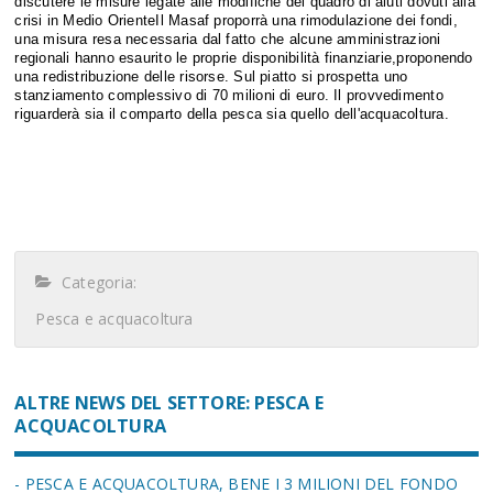
discutere le misure legate alle modifiche del quadro di aiuti dovuti alla
crisi in Medio OrienteIl Masaf proporrà una rimodulazione dei fondi,
una misura resa necessaria dal fatto che alcune amministrazioni
regionali hanno esaurito le proprie disponibilità finanziarie,proponendo
una redistribuzione delle risorse. Sul piatto si prospetta uno
stanziamento complessivo di 70 milioni di euro. Il provvedimento
riguarderà sia il comparto della pesca sia quello dell'acquacoltura.
Categoria:
Pesca e acquacoltura
ALTRE NEWS DEL SETTORE: PESCA E
ACQUACOLTURA
- PESCA E ACQUACOLTURA, BENE I 3 MILIONI DEL FONDO