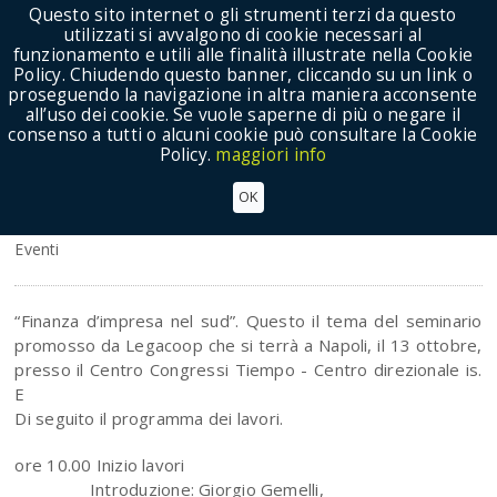
Questo sito internet o gli strumenti terzi da questo
utilizzati si avvalgono di cookie necessari al
funzionamento e utili alle finalità illustrate nella Cookie
Policy. Chiudendo questo banner, cliccando su un link o
proseguendo la navigazione in altra maniera acconsente
Show Menu
all’uso dei cookie. Se vuole saperne di più o negare il
consenso a tutti o alcuni cookie può consultare la Cookie
Policy.
maggiori info
Legacoop: il 13 ottobre, a Napoli, seminario su
OK
“Finanza d’impresa nel Sud”
Eventi
“Finanza d’impresa nel sud”. Questo il tema del seminario
promosso da Legacoop che si terrà a Napoli, il 13 ottobre,
presso il Centro Congressi Tiempo - Centro direzionale is.
E
Di seguito il programma dei lavori.
ore 10.00 Inizio lavori
Introduzione: Giorgio Gemelli,