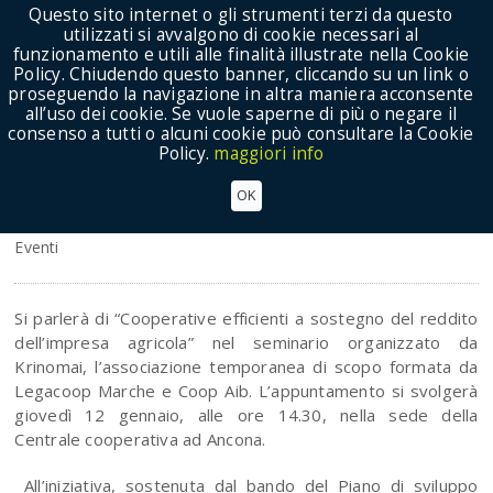
Questo sito internet o gli strumenti terzi da questo
utilizzati si avvalgono di cookie necessari al
funzionamento e utili alle finalità illustrate nella Cookie
Policy. Chiudendo questo banner, cliccando su un link o
proseguendo la navigazione in altra maniera acconsente
Show Menu
all’uso dei cookie. Se vuole saperne di più o negare il
consenso a tutti o alcuni cookie può consultare la Cookie
Policy.
maggiori info
AGRICOLTURA: SEMINARIO SU EFFICIENZA
OK
COOPERATIVE A CONFRONTO CON LA CRISI
Eventi
Si parlerà di “Cooperative efficienti a sostegno del reddito
dell’impresa agricola” nel seminario organizzato da
Krinomai, l’associazione temporanea di scopo formata da
Legacoop Marche e Coop Aib. L’appuntamento si svolgerà
giovedì 12 gennaio, alle ore 14.30, nella sede della
Centrale cooperativa ad Ancona.
All’iniziativa, sostenuta dal bando del Piano di sviluppo