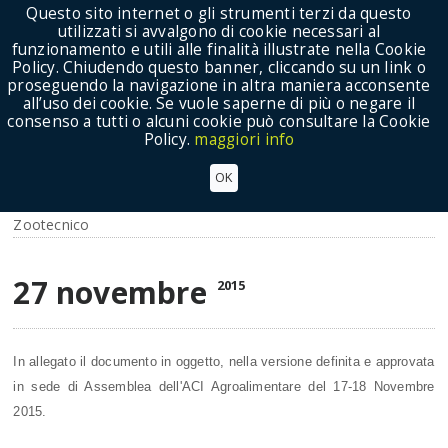
Questo sito internet o gli strumenti terzi da questo
utilizzati si avvalgono di cookie necessari al
funzionamento e utili alle finalità illustrate nella Cookie
Policy. Chiudendo questo banner, cliccando su un link o
proseguendo la navigazione in altra maniera acconsente
Show Menu
all’uso dei cookie. Se vuole saperne di più o negare il
consenso a tutti o alcuni cookie può consultare la Cookie
Policy.
maggiori info
DOCUMENTO PROGRAMMATICO 2015 del
OK
settore ZOOTECNICO - ACI
Zootecnico
27 novembre
2015
In allegato il documento in oggetto, nella versione definita e approvata
in sede di Assemblea dell'ACI Agroalimentare del 17-18 Novembre
2015.