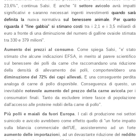
23,6%", continua Salsi. E anche "il
settore avicolo
avrà impatti
significativi e saranno necessari ingenti investimenti
quando sarà
definita la
nuova normativa
sul benessere animale. Per quanto
riguarda il "fine gabbia" si stimano costi
tra i 2,1 e i 3,5 miliardi di
euro a fronte di una diminuzione del numero di galline ovaiole stimata
tra 330 e 379 milioni".
Aumento dei prezzi al consumo
. Come spiega Salsi, "e' stato
stimato che alcune indicazioni EFSA, in merito al parere scientifico
sul benessere dei polli da carne che raccomandano una riduzione
della densità di allevamento dei polli, comporterebbero una
diminuzione del 72% dei capi allevati.
E una conseguente perdita
analoga di carne di pollo disponibile. Conseguenza di questo, un
inevitabile
notevole aumento del prezzo della carne avicola
per i
consumatori finali. Tanto da escludere intere fasce di popolazione
dall'accesso alle proteine nobili della carne di pollo".
Più polli e maiali da fuori Europa
. I cali di produzione nei settori
suinicolo e avicolo avrebbero come effetto quello di "un forte impatto
sulla bilancia commerciale dell'UE, assisteremmo ad un forte
aumento delle importazioni
, ad un devastante riduzione del
reddito