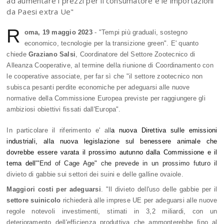
ad aumentare i prezzi per il consumatore e le importazioni
da Paesi extra Ue"
R
oma, 19 maggio 2023
- "Tempi più graduali, sostegno
economico, tecnologie per la transizione green". E' quanto
chiede
Graziano Salsi
, Coordinatore del Settore Zootecnico di
Alleanza Cooperative, al termine della riunione di Coordinamento con
le cooperative associate, per far sì che "il settore zootecnico non
subisca pesanti perdite economiche per adeguarsi alle nuove
normative della Commissione Europea previste p
er raggiungere gli
ambiziosi obiettivi fissati dall'Europa".
In particolare il riferimento e' all
a nuova Direttiva sulle emissioni
industriali, alla nuova legislazione sul benessere animale che
dovrebbe essere varata il prossimo autunno dalla Commissione e il
tema dell'
"End of Cage Age" che prevede in un prossimo futuro il
divieto di gabbie sui settori dei suini e delle galline ovaiole.
Maggiori costi per adeguarsi
. "Il divieto dell'uso delle gabbie per il
settore suinicolo
richiederà alle imprese UE per adeguarsi alle nuove
regole notevoli investimenti, stimati in 3,2 miliardi, con un
deterioramento dell'efficienza produttiva che ammonterebbe fino al