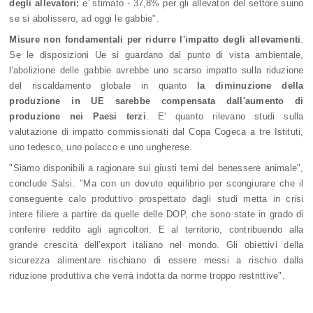
degli allevatori:
e' stimato - 37,8% per gli allevatori del settore suino
se si abolissero, ad oggi le gabbie".
Misure non fondamentali per ridurre l'impatto degli allevamenti
.
Se le disposizioni Ue si guardano dal punto di vista ambientale,
l'abolizione delle gabbie avrebbe uno scarso impatto sulla riduzione
del riscaldamento globale in quanto
la diminuzione della
produzione in UE sarebbe compensata dall'aumento di
produzione nei Paesi terzi
. E' quanto rilevano studi sulla
valutazione di impatto commissionati dal Copa Cogeca a tre Istituti,
uno tedesco, uno polacco e uno ungherese.
"Siamo disponibili a ragionare sui giusti temi del benessere animale",
conclude Salsi. "Ma con un dovuto equilibrio per scongiurare che il
conseguente calo produttivo prospettato dagli studi metta in crisi
intere filiere a partire da quelle delle DOP, che sono state in grado di
conferire reddito agli agricoltori. E al territorio, contribuendo alla
grande crescita dell'export italiano nel mondo. Gli obiettivi della
sicurezza alimentare rischiano di essere messi a rischio dalla
riduzione produttiva che verrà indotta da norme troppo restrittive".