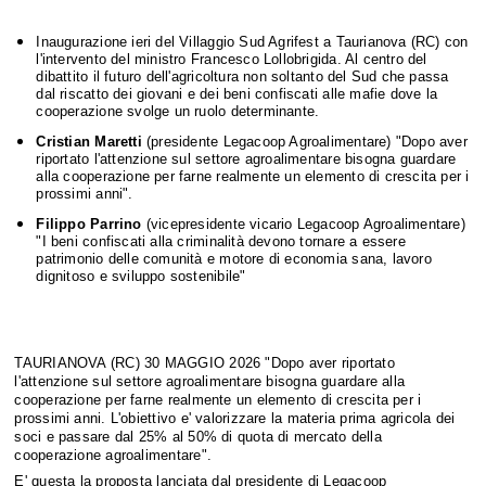
Inaugurazione ieri del Villaggio Sud Agrifest a Taurianova (RC) con
l'intervento del ministro Francesco Lollobrigida. Al centro del
dibattito il futuro dell'agricoltura non soltanto del Sud che passa
dal riscatto dei giovani e dei beni confiscati alle mafie dove la
cooperazione svolge un ruolo determinante.
Cristian Maretti
(presidente Legacoop Agroalimentare) "Dopo aver
riportato l'attenzione sul settore agroalimentare bisogna guardare
alla cooperazione per farne realmente un elemento di crescita per i
prossimi anni".
Filippo Parrino
(vicepresidente vicario Legacoop Agroalimentare)
"I beni confiscati alla criminalità devono tornare a essere
patrimonio delle comunità e motore di economia sana, lavoro
dignitoso e sviluppo sostenibile"
TAURIANOVA (RC) 30 MAGGIO 2026 "D
opo aver riportato
l'attenzione sul settore agroalimentare bisogna guardare alla
cooperazione per farne realmente un elemento di crescita per i
prossimi anni. L'obiettivo e' valorizzare la materia prima agricola dei
soci e passare dal 25% al 50% di quota di mercato della
cooperazione agroalimentare".
E' questa la proposta lanciata dal presidente di Legacoop