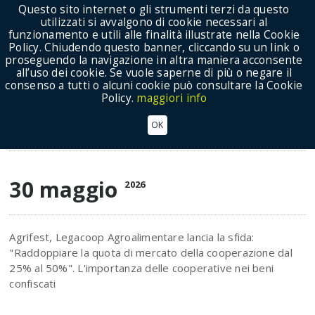
Questo sito internet o gli strumenti terzi da questo
utilizzati si avvalgono di cookie necessari al
funzionamento e utili alle finalità illustrate nella Cookie
Policy. Chiudendo questo banner, cliccando su un link o
proseguendo la navigazione in altra maniera acconsente
Show Menu
all’uso dei cookie. Se vuole saperne di più o negare il
consenso a tutti o alcuni cookie può consultare la Cookie
Policy.
maggiori info
AGRIFEST, MARETTI:
OK
Notizie
30 maggio
2026
Agrifest, Legacoop Agroalimentare lancia la sfida:
"Raddoppiare la quota di mercato della cooperazione dal
25% al 50%". L'importanza delle cooperative nei beni
confiscati