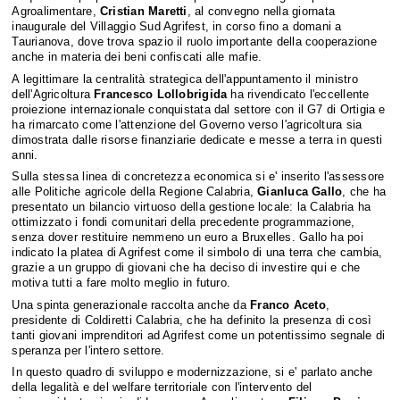
Agroalimentare,
Cristian Maretti
, al convegno nella giornata
inaugurale del Villaggio Sud Agrifest, in corso fino a domani a
Taurianova, dove trova spazio il ruolo importante della cooperazione
anche in materia dei beni confiscati alle mafie.
A legittimare la centralità strategica dell'appuntamento il ministro
dell'Agricoltura
Francesco Lollobrigida
ha rivendicato l'eccellente
proiezione internazionale conquistata dal settore con il G7 di Ortigia e
ha rimarcato come l'attenzione del Governo verso l'agricoltura sia
dimostrata dalle risorse finanziarie dedicate e messe a terra in questi
anni.
Sulla stessa linea di concretezza economica si e' inserito l'assessore
alle Politiche agricole della Regione Calabria,
Gianluca Gallo
, che ha
presentato un bilancio virtuoso della gestione locale: la Calabria ha
ottimizzato i fondi comunitari della precedente programmazione,
senza dover restituire nemmeno un euro a Bruxelles. Gallo ha poi
indicato la platea di Agrifest come il simbolo di una terra che cambia,
grazie a un gruppo di giovani che ha deciso di investire qui e che
motiva tutti a fare molto meglio in futuro.
Una spinta generazionale raccolta anche da
Franco Aceto
,
presidente di Coldiretti Calabria, che ha definito la presenza di così
tanti giovani imprenditori ad Agrifest come un potentissimo segnale di
speranza per l'intero settore.
In questo quadro di sviluppo e modernizzazione, si e' parlato anche
della legalità e del welfare territoriale con l'intervento del